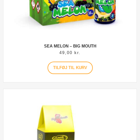
SEA MELON – BIG MOUTH
49,00
kr.
TILFØJ TIL KURV