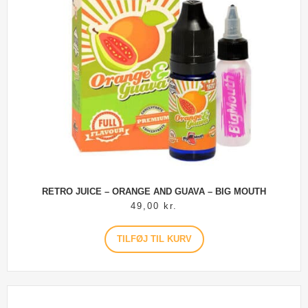
RETRO JUICE – ORANGE AND GUAVA – BIG MOUTH
49,00
kr.
TILFØJ TIL KURV