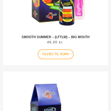
SMOOTH SUMMER – (LFTLW) – BIG MOUTH
49,00
kr.
TILFØJ TIL KURV