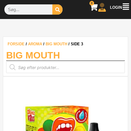
0
LOGIN
FORSIDE
/
AROMA
/
BIG MOUTH
/ SIDE 3
BIG MOUTH