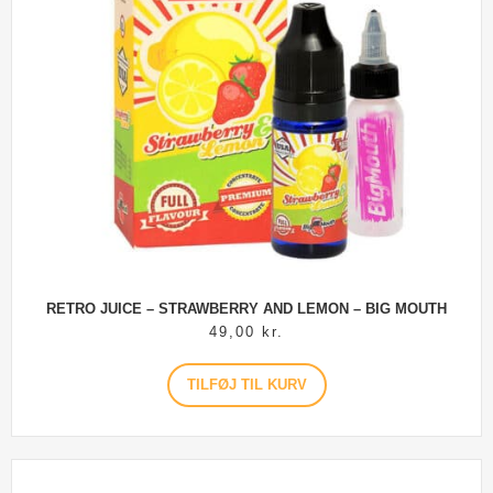
RETRO JUICE – STRAWBERRY AND LEMON – BIG MOUTH
49,00
kr.
TILFØJ TIL KURV