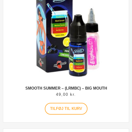
SMOOTH SUMMER – (LRMBC) – BIG MOUTH
49,00
kr.
TILFØJ TIL KURV