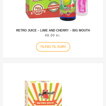
RETRO JUICE – LIME AND CHERRY – BIG MOUTH
49,00
kr.
TILFØJ TIL KURV