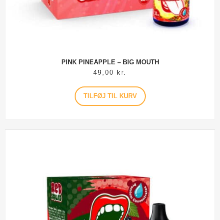
PINK PINEAPPLE – BIG MOUTH
49,00
kr.
TILFØJ TIL KURV