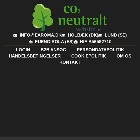
INFO@EAROMA.DK
HOLBÆK (DK)
LUND (SE)
FUENGIROLA (ES)
NIF B56592710
LOGIN
B2B ANSØG
PERSONDATAPOLITIK
HANDELSBETINGELSER
COOKIEPOLITIK
OM OS
KONTAKT