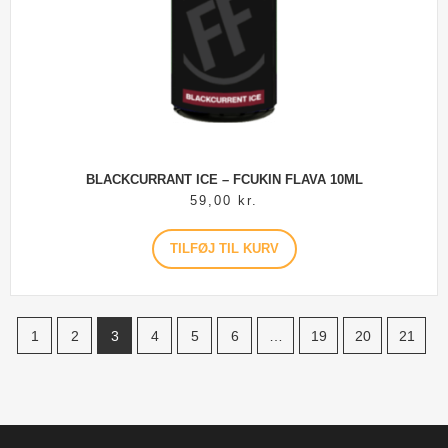
BLACKCURRANT ICE – FCUKIN FLAVA 10ML
59,00
kr.
TILFØJ TIL KURV
1
2
3
4
5
6
…
19
20
21