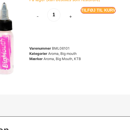
TILFØJ TIL KURV
-
+
Varenummer
BML06101
Kategorier
Aroma
,
Big mouth
Mærker
Aroma
,
Big Mouth
,
KTB