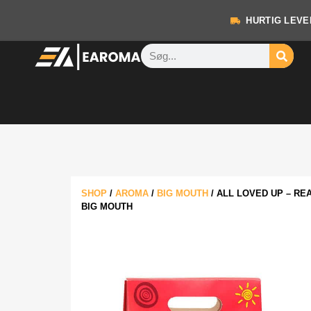
HURTIG LEVE
SHOP
/
AROMA
/
BIG MOUTH
/
ALL LOVED UP – RE
BIG MOUTH