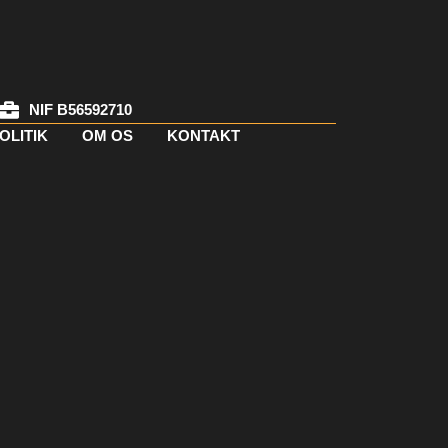
NIF B56592710
OLITIK
OM OS
KONTAKT