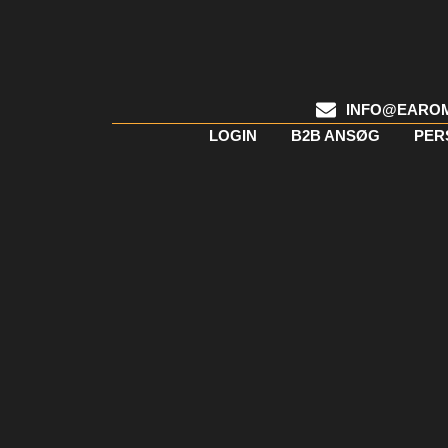
INFO@EARO
LOGIN
B2B ANSØG
PER