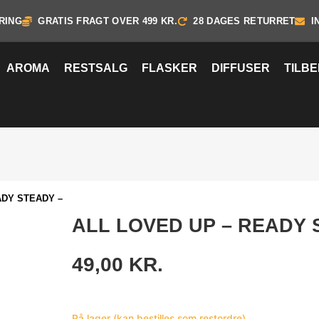
RING
GRATIS FRAGT OVER 499 KR.
28 DAGES RETURRET
I
AROMA
RESTSALG
FLASKER
DIFFUSER
TILB
ADY STEADY –
ALL LOVED UP – READY 
49,00
KR.
På lager (kan bestilles som restordre)