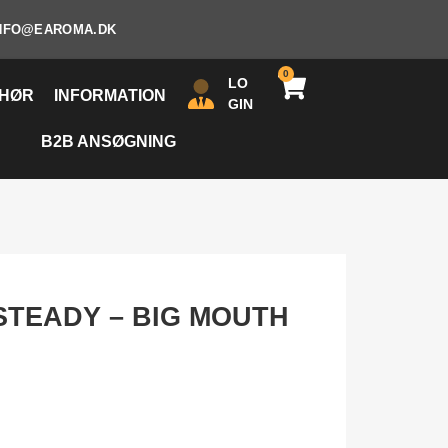
NFO@EAROMA.DK
0
LO
EHØR
INFORMATION
GIN
B2B ANSØGNING
STEADY – BIG MOUTH