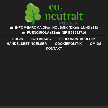
INFO@EAROMA.DK
HOLBÆK (DK)
LUND (SE)
FUENGIROLA (ES)
NIF B56592710
LOGIN
B2B ANSØG
PERSONDATAPOLITIK
HANDELSBETINGELSER
COOKIEPOLITIK
OM OS
KONTAKT