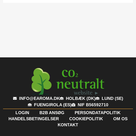
INFO@EAROMA.DK
HOLBÆK (DK)
LUND (SE)
FUENGIROLA (ES)
NIF B56592710
LOGIN
B2B ANSØG
PERSONDATAPOLITIK
HANDELSBETINGELSER
COOKIEPOLITIK
OM OS
KONTAKT