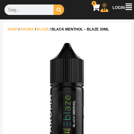
0
LOGIN
SHOP
/
AROMA
/
BLAZE
/
BLACK MENTHOL – BLAZE 30ML