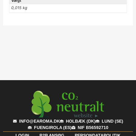
Vægt
0,015 kg
INFO@EAROMA.DK
HOLBÆK (DK)
LUND (SE)
FUENGIROLA (ES)
NIF B56592710
LOGIN
B2B ANSØG
PERSONDATAPOLITIK