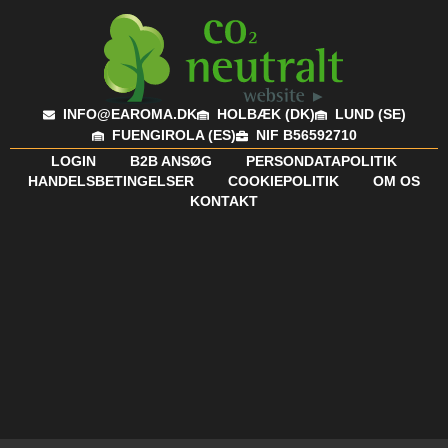
INFO@EAROMA.DK
HOLBÆK (DK)
LUND (SE)
FUENGIROLA (ES)
NIF B56592710
LOGIN
B2B ANSØG
PERSONDATAPOLITIK
HANDELSBETINGELSER
COOKIEPOLITIK
OM OS
KONTAKT