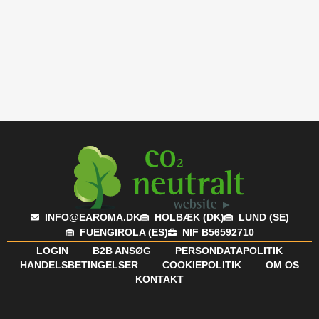
INFO@EAROMA.DK
HOLBÆK (DK)
LUND (SE)
FUENGIROLA (ES)
NIF B56592710
LOGIN
B2B ANSØG
PERSONDATAPOLITIK
HANDELSBETINGELSER
COOKIEPOLITIK
OM OS
KONTAKT