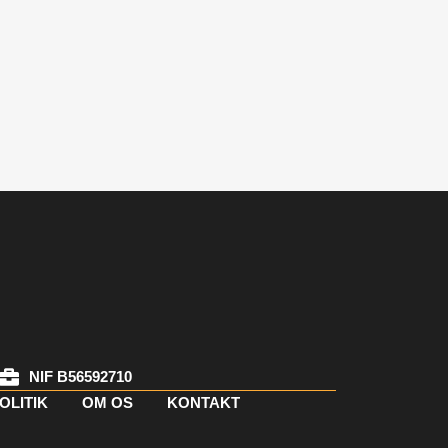
NIF B56592710
OLITIK
OM OS
KONTAKT