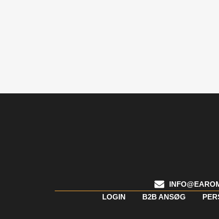
INFO@EARO
LOGIN
B2B ANSØG
PER