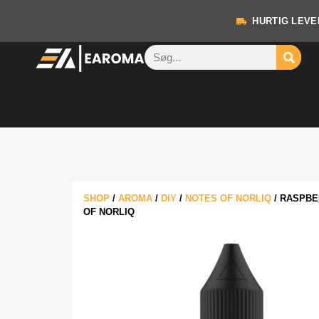
HURTIG LEVE
SHOP
/
AROMA
/
DIY
/
NOTES OF NORLIQ
/
RASPBE
OF NORLIQ