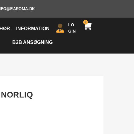
NFO@EAROMA.DK
0
LO
EHØR
INFORMATION
GIN
B2B ANSØGNING
 NORLIQ