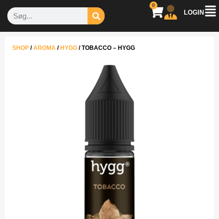
0
LOGIN
SHOP
/
AROMA
/
HYGG
/
TOBACCO – HYGG