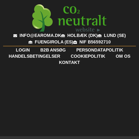
INFO@EAROMA.DK
HOLBÆK (DK)
LUND (SE)
FUENGIROLA (ES)
NIF B56592710
LOGIN
B2B ANSØG
PERSONDATAPOLITIK
HANDELSBETINGELSER
COOKIEPOLITIK
OM OS
KONTAKT