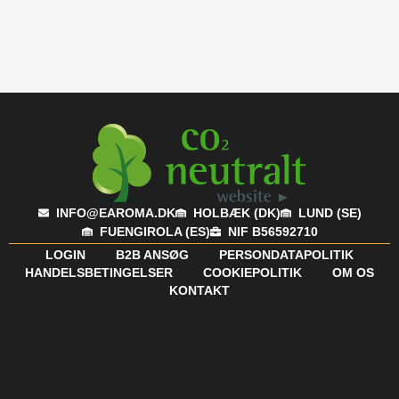
INFO@EAROMA.DK
HOLBÆK (DK)
LUND (SE)
FUENGIROLA (ES)
NIF B56592710
LOGIN
B2B ANSØG
PERSONDATAPOLITIK
HANDELSBETINGELSER
COOKIEPOLITIK
OM OS
KONTAKT