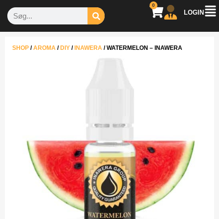
0
LOGIN
SHOP
/
AROMA
/
DIY
/
INAWERA
/
WATERMELON – INAWERA