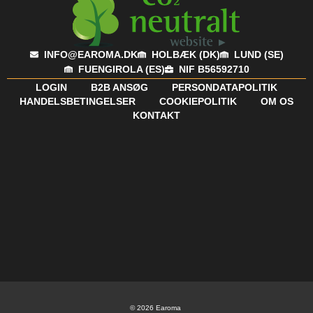
INFO@EAROMA.DK
HOLBÆK (DK)
LUND (SE)
FUENGIROLA (ES)
NIF B56592710
LOGIN
B2B ANSØG
PERSONDATAPOLITIK
HANDELSBETINGELSER
COOKIEPOLITIK
OM OS
KONTAKT
© 2026 Earoma