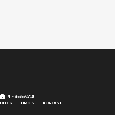
NIF B56592710
OLITIK
OM OS
KONTAKT