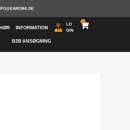
NFO@EAROMA.DK
0
LO
EHØR
INFORMATION
GIN
B2B ANSØGNING