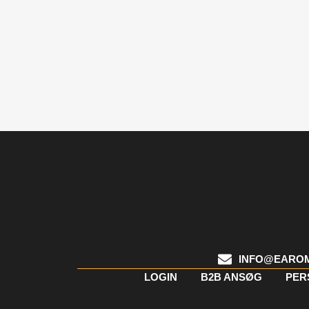
INFO@EARO
LOGIN
B2B ANSØG
PER