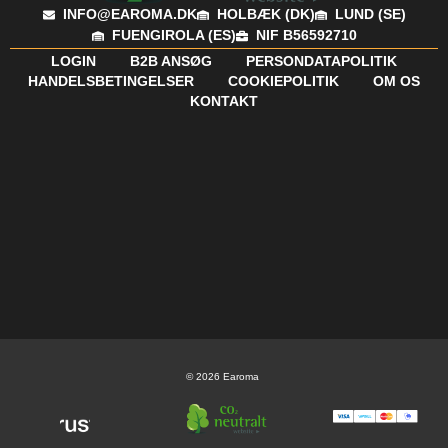
INFO@EAROMA.DK
HOLBÆK (DK)
LUND (SE)
FUENGIROLA (ES)
NIF B56592710
LOGIN
B2B ANSØG
PERSONDATAPOLITIK
HANDELSBETINGELSER
COOKIEPOLITIK
OM OS
KONTAKT
© 2026 Earoma