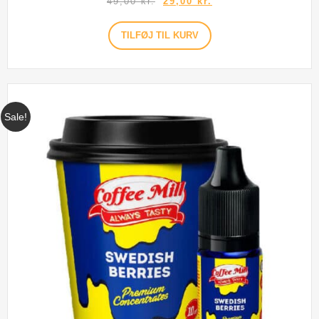
49,00
kr.
29,00
kr.
TILFØJ TIL KURV
Sale!