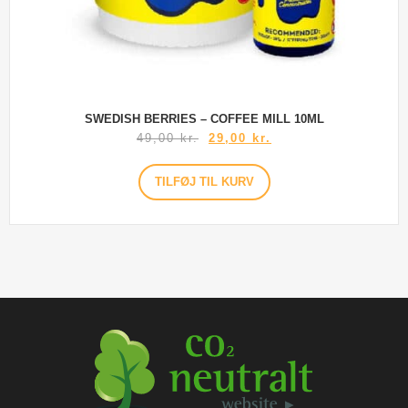
SWEDISH BERRIES – COFFEE MILL 10ML
49,00
kr.
29,00
kr.
TILFØJ TIL KURV