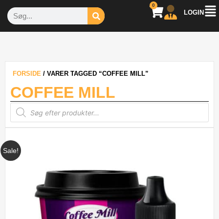
0
LOGIN
FORSIDE
/ VARER TAGGED “COFFEE MILL”
COFFEE MILL
Sale!