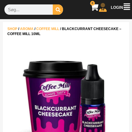
0
LOGIN
SHOP
/
AROMA
/
COFFEE MILL
/
BLACKCURRANT CHEESECAKE –
COFFEE MILL 10ML