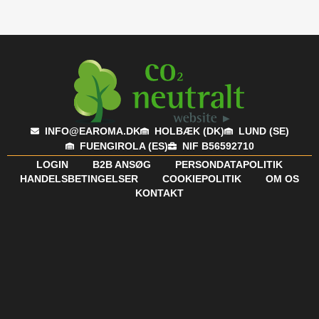
INFO@EAROMA.DK
HOLBÆK (DK)
LUND (SE)
FUENGIROLA (ES)
NIF B56592710
LOGIN
B2B ANSØG
PERSONDATAPOLITIK
HANDELSBETINGELSER
COOKIEPOLITIK
OM OS
KONTAKT