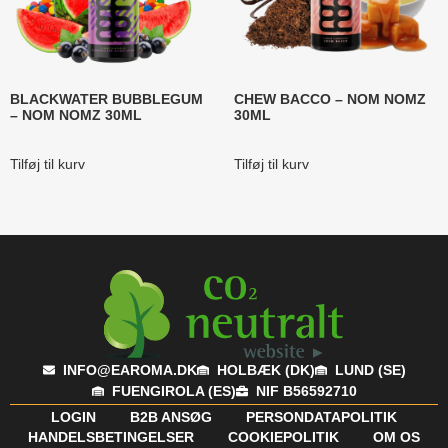
BLACKWATER BUBBLEGUM
CHEW BACCO – NOM NOMZ
– NOM NOMZ 30ML
30ML
Tilføj til kurv
Tilføj til kurv
INFO@EAROMA.DK
HOLBÆK (DK)
LUND (SE)
FUENGIROLA (ES)
NIF B56592710
LOGIN
B2B ANSØG
PERSONDATAPOLITIK
HANDELSBETINGELSER
COOKIEPOLITIK
OM OS