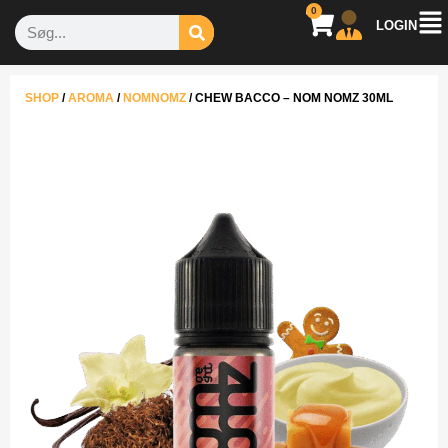
0
LOGIN
SHOP
/
AROMA
/
NOMNOMZ
/
CHEW BACCO – NOM NOMZ 30ML