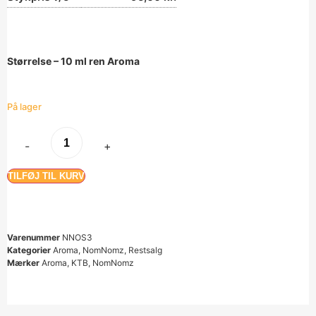
Størrelse – 10 ml ren Aroma
På lager
-
+
TILFØJ TIL KURV
Varenummer
NNOS3
Kategorier
Aroma
,
NomNomz
,
Restsalg
Mærker
Aroma
,
KTB
,
NomNomz